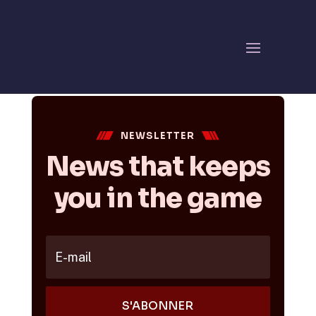
Newsletter – Popup
par
thomas
|
Août 27, 2025
NEWSLETTER
News that keeps
you in the game
S'ABONNER