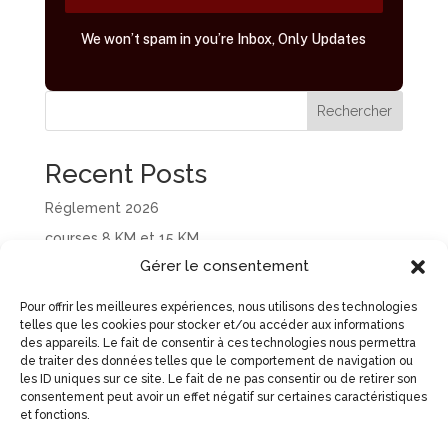
We won’t spam in you’re Inbox, Only Updates
Rechercher
Recent Posts
Réglement 2026
courses 8 KM et 15 KM
Gérer le consentement
The Power of Play in Everyday Life Unleashed
Joyfully
Pour offrir les meilleures expériences, nous utilisons des technologies
Fuel Your Game with Smart Nutrition Choices Daily
telles que les cookies pour stocker et/ou accéder aux informations
des appareils. Le fait de consentir à ces technologies nous permettra
Why Kids Thrive Through Sports Programs
de traiter des données telles que le comportement de navigation ou
Everywhere
les ID uniques sur ce site. Le fait de ne pas consentir ou de retirer son
consentement peut avoir un effet négatif sur certaines caractéristiques
et fonctions.
Recent Comments