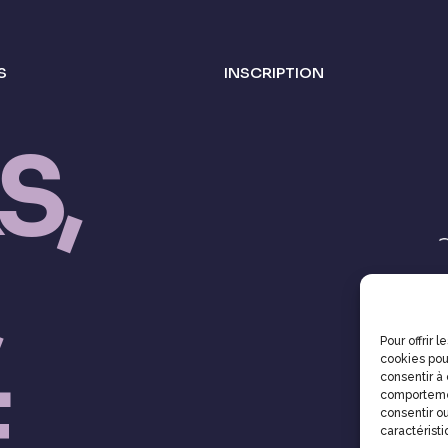
S
INSCRIPTION
S,
Pour offrir 
cookies pou
.
consentir à
comportemen
consentir ou
caractéristi