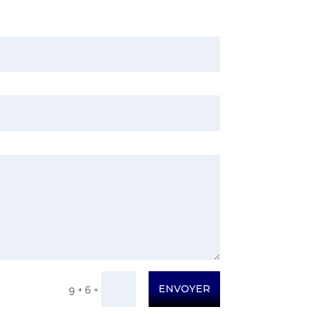
ENVOYER
=
9 + 6