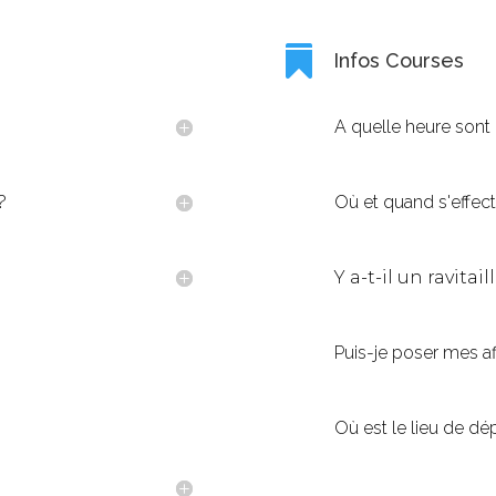

Infos Courses
A quelle heure sont
?
Où et quand s'effect
Y a-t-il un ravitai
Puis-je poser mes aff
Où est le lieu de dép